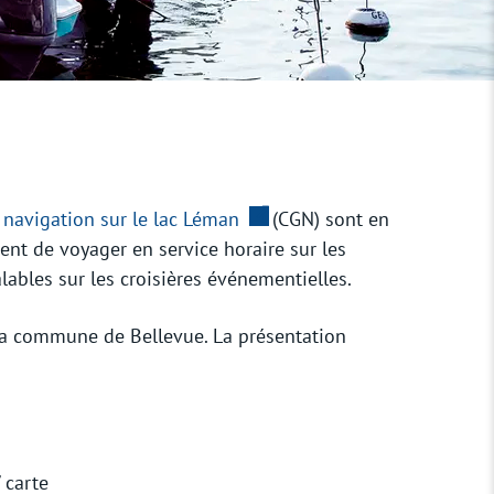
Plages
navigation sur le lac Léman
Ce lien externe va ouvrir une
(CGN) sont en
tent de voyager en service horaire sur les
lables sur les croisières événementielles.
 la commune de Bellevue. La présentation
 carte