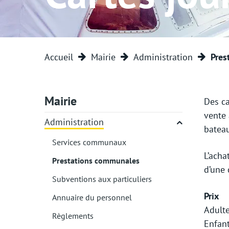
Social
Location de salles
Subvent
commu
Subventions dans le domaine
Offres d’emploi
social et l'aide au développement
Mérite 
Accueil
Mairie
Administration
Pres
Guichet virtuel
Insertion professionnelle
Cultur
Mairie
Des ca
Lieux de culte
Ob
vente 
Administration
bateau
Services communaux
L’acha
Prestations communales
(sélectionné)
d’une 
Cartes CFF
Fondat
Subventions aux particuliers
Abonnements CFF
Prix
Annuaire du personnel
Adulte
Règlements
CGN
Enfant