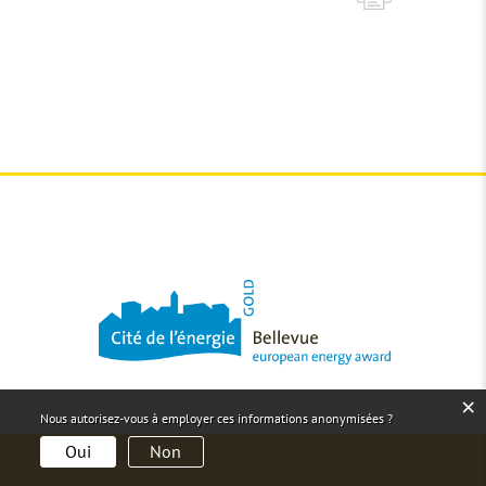
×
Nous autorisez-vous à employer ces informations anonymisées ?
Oui
Non