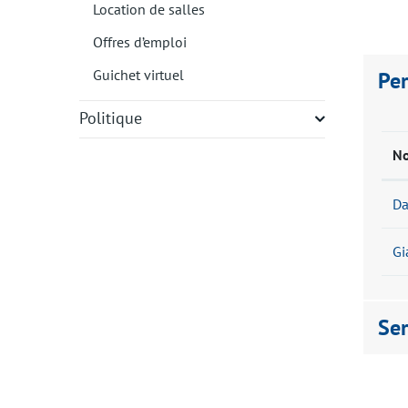
Location de salles
Vélos
Offres d’emploi
Parkings et stationnement
Guichet virtuel
Pe
La Voie Bleue
Politique
N
Da
Gi
Ser