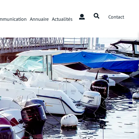
Contact
mmunication
Annuaire
Actualités
Maison Lérina
Parcs
Promenades
Aires de jeu
Installations sportives