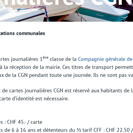
ions aux associations
nales
(sélectionné)
belleviste
tations communales
e intercommunale
ère
rtes journalières 1
classe de la
Compagnie générale de 
jets associés
à la réception de la mairie. Ces titres de transport permet
x de la CGN pendant toute une journée. Ils ne sont pas va
t de cartes journalières CGN est réservé aux habitants de
carte d’identité est nécessaire.
ion de la Commune
s : CHF 45.- / carte
s de 6 à 16 ans et détenteurs du ½ tarif CFF : CHF 22.50 /