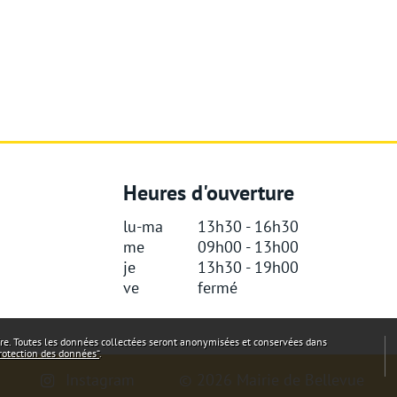
Heures d'ouverture
lu-ma
13h30 - 16h30
me
09h00 - 13h00
je
13h30 - 19h00
ve
fermé
fre. Toutes les données collectées seront anonymisées et conservées dans
rotection des données“
.
Instagram
© 2026 Mairie de Bellevue